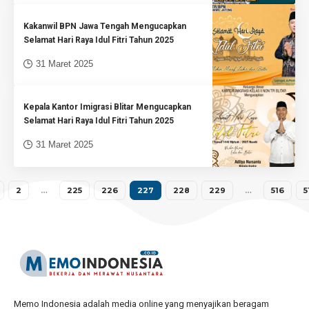
Kakanwil BPN Jawa Tengah Mengucapkan
Selamat Hari Raya Idul Fitri Tahun 2025
31 Maret 2025
Kepala Kantor Imigrasi Blitar Mengucapkan
Selamat Hari Raya Idul Fitri Tahun 2025
31 Maret 2025
2
…
225
226
227
228
229
…
516
5
Memo Indonesia adalah media online yang menyajikan beragam