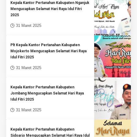
Kepala Kantor Pertanahan Kabupaten Nganjuk
Mengucapkan Selamat Hari Raya Idul Fitri
2025
31 Maret 2025
Plt Kepala Kantor Pertanahan Kabupaten
Mojokerto Mengucapkan Selamat Hari Raya
Idul Fitri 2025
31 Maret 2025
Kepala Kantor Pertanahan Kabupaten
Jombang Mengucapkan Selamat Hari Raya
Idul Fitri 2025
31 Maret 2025
Kepala Kantor Pertanahan Kabupaten
Sidoarjo Mengucapkan Selamat Hari Raya Idul