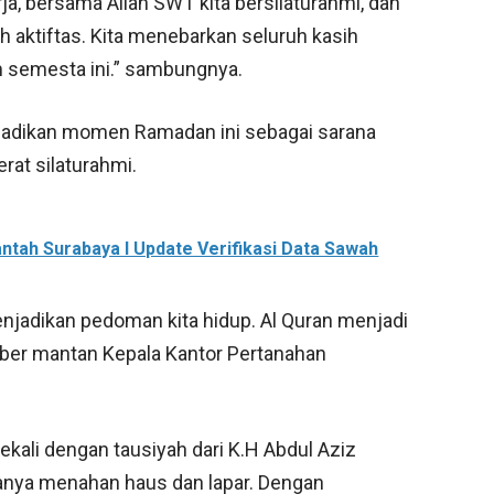
rja, bersama Allah SWT kita bersilaturahmi, dan
 aktiftas. Kita menebarkan seluruh kasih
m semesta ini.” sambungnya.
jadikan momen Ramadan ini sebagai sarana
at silaturahmi.
antah Surabaya I Update Verifikasi Data Sawah
enjadikan pedoman kita hidup. Al Quran menjadi
beber mantan Kepala Kantor Pertanahan
bekali dengan tausiyah dari K.H Abdul Aziz
anya menahan haus dan lapar. Dengan