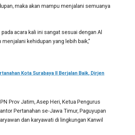
ehidupan, maka akan mampu menjalani semuanya
pada acara kali ini sangat sesuai dengan Al
enjalani kehidupan yang lebih baik,”
tanahan Kota Surabaya II Berjalan Baik, Dirjen
 BPN Prov Jatim, Asep Heri, Ketua Pengurus
 Kantor Pertanahan se-Jawa Timur, Paguyupan
karyawan dan karyawati di lingkungan Kanwil