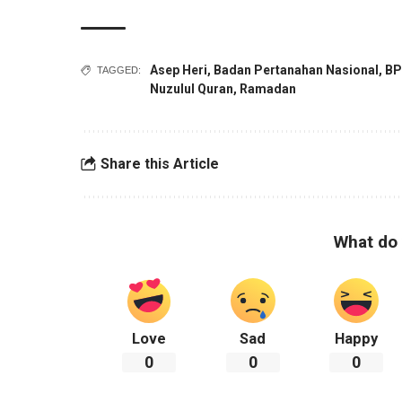
Asep Heri
,
Badan Pertanahan Nasional
,
BP
TAGGED:
Nuzulul Quran
,
Ramadan
Share this Article
What do 
Love
Sad
Happy
0
0
0