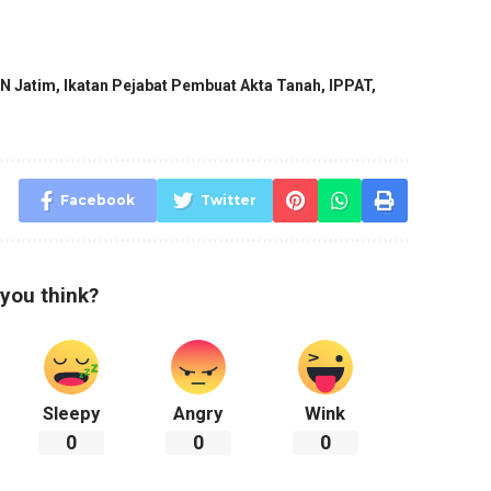
N Jatim
,
Ikatan Pejabat Pembuat Akta Tanah
,
IPPAT
,
Facebook
Twitter
you think?
Sleepy
Angry
Wink
0
0
0