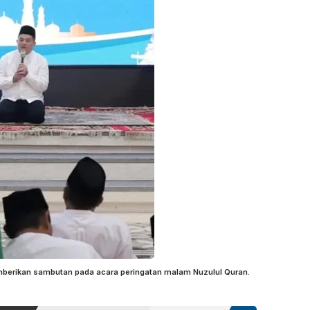
emberikan sambutan pada acara peringatan malam Nuzulul Quran.