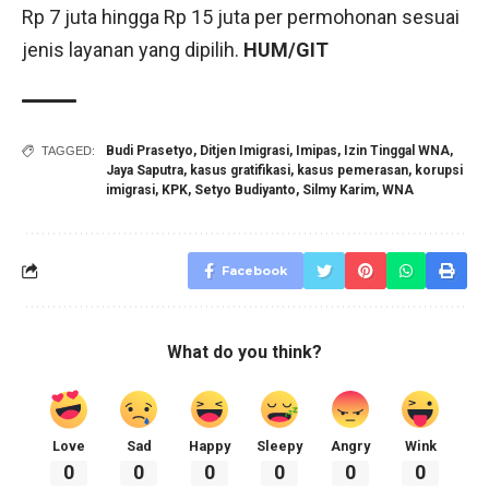
Rp 7 juta hingga Rp 15 juta per permohonan sesuai
jenis layanan yang dipilih.
HUM/GIT
Budi Prasetyo
,
Ditjen Imigrasi
,
Imipas
,
Izin Tinggal WNA
,
TAGGED:
Jaya Saputra
,
kasus gratifikasi
,
kasus pemerasan
,
korupsi
imigrasi
,
KPK
,
Setyo Budiyanto
,
Silmy Karim
,
WNA
Facebook
What do you think?
Love
Sad
Happy
Sleepy
Angry
Wink
0
0
0
0
0
0