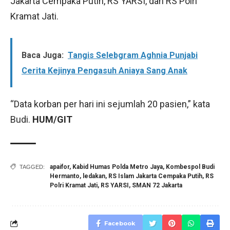
Jakarta Cempaka Putih, RS YARSI, dan RS Polri
Kramat Jati.
Baca Juga:
Tangis Selebgram Aghnia Punjabi
Cerita Kejinya Pengasuh Aniaya Sang Anak
“Data korban per hari ini sejumlah 20 pasien,” kata
Budi.
HUM/GIT
apaifor
,
Kabid Humas Polda Metro Jaya
,
Kombespol Budi
TAGGED:
Hermanto
,
ledakan
,
RS Islam Jakarta Cempaka Putih
,
RS
Polri Kramat Jati
,
RS YARSI
,
SMAN 72 Jakarta
Facebook