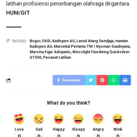
latihan profisiensi penerbangan olahraga dirgantara.
HUM/GIT
Bogor
,
FASI
,
Kadispen AU
,
Lanud Atang Sendjaja
,
mantan
TAGGED:
Kadispen AU
,
Marsekal Pertama TNI I Nyoman Suadnyana
,
Marsma Fajar Adriyanto
,
Microlight Fixedwing Quicksilver
GT500
,
Pesawat Latihan
Facebook
What do you think?
Love
Sad
Happy
Sleepy
Angry
Wink
0
0
0
0
0
0