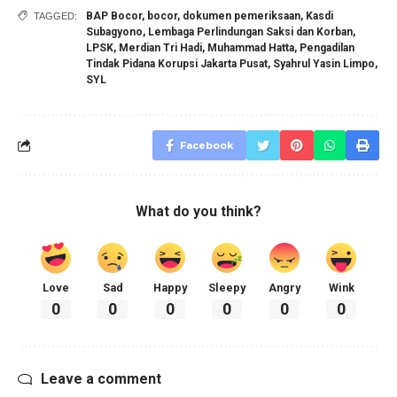
BAP Bocor
,
bocor
,
dokumen pemeriksaan
,
Kasdi
TAGGED:
Subagyono
,
Lembaga Perlindungan Saksi dan Korban
,
LPSK
,
Merdian Tri Hadi
,
Muhammad Hatta
,
Pengadilan
Tindak Pidana Korupsi Jakarta Pusat
,
Syahrul Yasin Limpo
,
SYL
Facebook
What do you think?
Love
Sad
Happy
Sleepy
Angry
Wink
0
0
0
0
0
0
Leave a comment