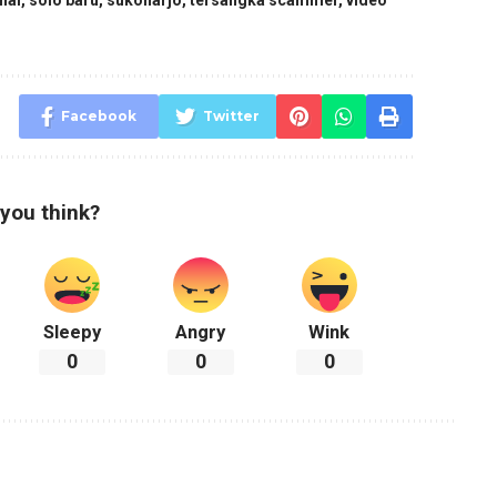
nal
,
solo baru
,
sukoharjo
,
tersangka scammer
,
video
Facebook
Twitter
you think?
Sleepy
Angry
Wink
0
0
0