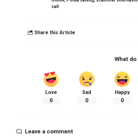
Online
,
Polda Jateng
,
scammer internasio
call
Share this Article
What do 
Love
Sad
Happy
0
0
0
Leave a comment