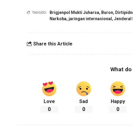
Brigjenpol Mukti Juharsa
,
Buron
,
Dirtipid
TAGGED:
Narkoba
,
jaringan internasional
,
Jenderal 
Share this Article
What do 
Love
Sad
Happy
0
0
0