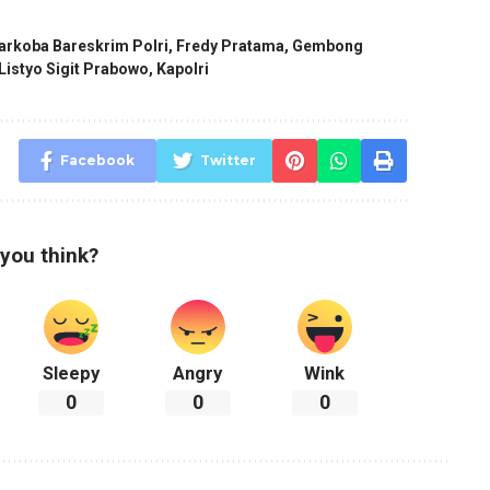
narkoba Bareskrim Polri
,
Fredy Pratama
,
Gembong
Listyo Sigit Prabowo
,
Kapolri
Facebook
Twitter
you think?
Sleepy
Angry
Wink
0
0
0