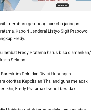
asih memburu gembong narkoba jaringan
Pratama. Kapolri Jenderal Listyo Sigit Prabowo
angkap Fredy.
au lambat Fredy Pratama harus bisa diamankan,”
karta Selatan.
Bareskrim Polri dan Divisi Hubungan
gara otoritas Kepolisian Thailand guna melacak
rakhir, Fredy Pratama disebut berada di
iv Hubinter untuk terus melakukan kegiatan,