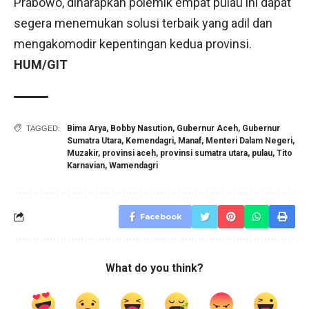
Prabowo, diharapkan polemik empat pulau ini dapat
segera menemukan solusi terbaik yang adil dan
mengakomodir kepentingan kedua provinsi.
HUM/GIT
Bima Arya
,
Bobby Nasution
,
Gubernur Aceh
,
Gubernur
TAGGED:
Sumatra Utara
,
Kemendagri
,
Manaf
,
Menteri Dalam Negeri
,
Muzakir
,
provinsi aceh
,
provinsi sumatra utara
,
pulau
,
Tito
Karnavian
,
Wamendagri
Facebook
What do you think?