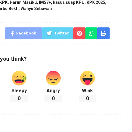
 KPK
,
Harun Masiku
,
IM57+
,
kasus suap KPU
,
KPK 2025
,
rbo Bekti
,
Wahyu Setiawan
Facebook
Twitter
you think?
Sleepy
Angry
Wink
0
0
0