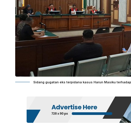
Sidang gugatan eks terpidana kasus Harun Masiku terhadap