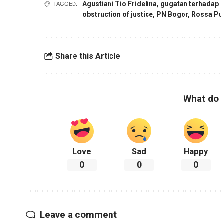
Agustiani Tio Fridelina
,
gugatan terhadap
TAGGED:
obstruction of justice
,
PN Bogor
,
Rossa Pu
Share this Article
What do 
Love
Sad
Happy
0
0
0
Leave a comment