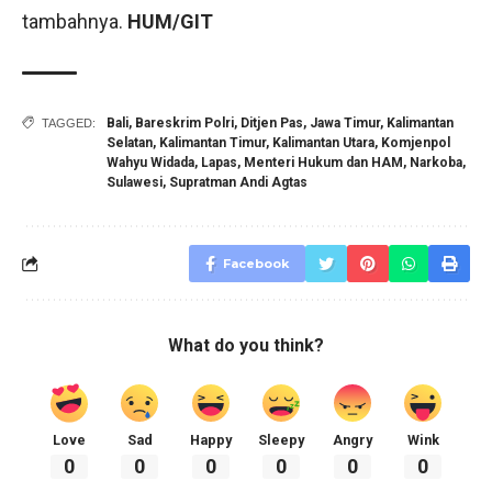
tambahnya.
HUM/GIT
Bali
,
Bareskrim Polri
,
Ditjen Pas
,
Jawa Timur
,
Kalimantan
TAGGED:
Selatan
,
Kalimantan Timur
,
Kalimantan Utara
,
Komjenpol
Wahyu Widada
,
Lapas
,
Menteri Hukum dan HAM
,
Narkoba
,
Sulawesi
,
Supratman Andi Agtas
Facebook
What do you think?
Love
Sad
Happy
Sleepy
Angry
Wink
0
0
0
0
0
0