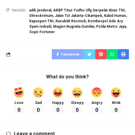
adik jenderal
,
AKBP Titus Yudho Ully
,
berpelat dinas TNI
,
TAGGED:
Ditreskrimum
,
Jalan Tol Jakarta-Cikampek
,
Kabid Humas
,
Kapuspen TNI
,
Kasubdit Resmob
,
Kombespol Ade Ary
Syam Indradi
,
Mayjen Nugraha Gumilar
,
Polda Metro Jaya
,
Sopir Fortuner
Facebook
What do you think?
Love
Sad
Happy
Sleepy
Angry
Wink
0
0
0
0
0
0
Leave a comment