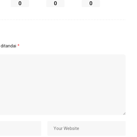
0
0
0
 ditandai
*