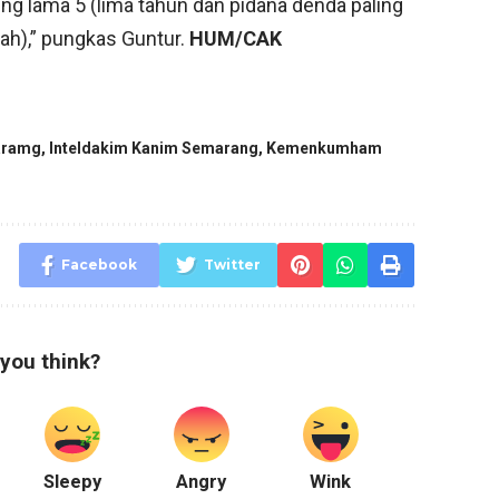
g lama 5 (lima tahun dan pidana denda paling
iah),” pungkas Guntur.
HUM/CAK
aramg
,
Inteldakim Kanim Semarang
,
Kemenkumham
Facebook
Twitter
you think?
Sleepy
Angry
Wink