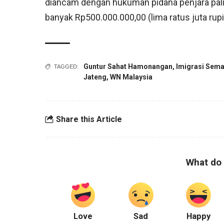
diancam dengan hukuman pidana penjara palin
banyak Rp500.000.000,00 (lima ratus juta rup
Guntur Sahat Hamonangan
,
Imigrasi Sem
TAGGED:
Jateng
,
WN Malaysia
Share this Article
What do 
Love
Sad
Happy