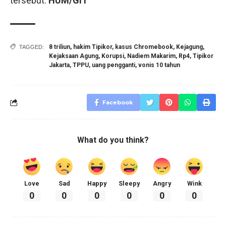
tersebut.
HUM/GIT
8 triliun
,
hakim Tipikor
,
kasus Chromebook
,
Kejagung
,
TAGGED:
Kejaksaan Agung
,
Korupsi
,
Nadiem Makarim
,
Rp4
,
Tipikor
Jakarta
,
TPPU
,
uang pengganti
,
vonis 10 tahun
Facebook
What do you think?
Love
Sad
Happy
Sleepy
Angry
Wink
0
0
0
0
0
0