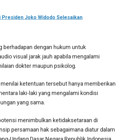
ji Presiden Joko Widodo Selesaikan
ng berhadapan dengan hukum untuk
dio visual jarak jauh apabila mengalami
nilaian dokter maupun psikolog.
menilai ketentuan tersebut hanya memberikan
ntara laki-laki yang mengalami kondisi
dungan yang sama.
potensi menimbulkan ketidaksetaraan di
nsip persamaan hak sebagaimana diatur dalam
ndang-Undang Dasar Negara Republik Indonesia