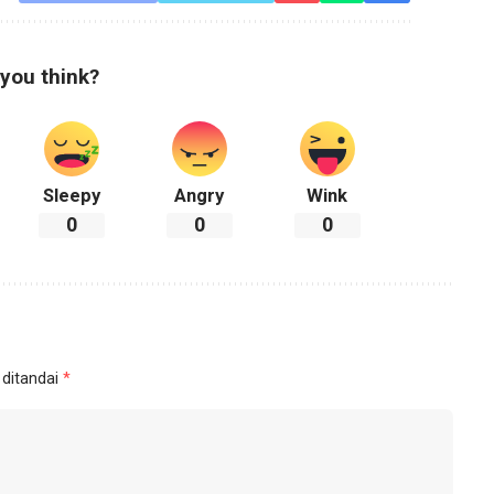
you think?
Sleepy
Angry
Wink
0
0
0
 ditandai
*