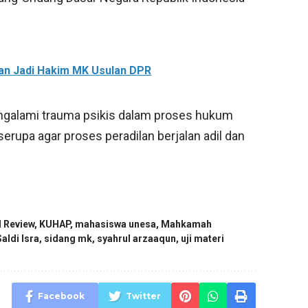
kan Jadi Hakim MK Usulan DPR
ngalami trauma psikis dalam proses hukum
rupa agar proses peradilan berjalan adil dan
l Review
,
KUHAP
,
mahasiswa unesa
,
Mahkamah
Saldi Isra
,
sidang mk
,
syahrul arzaaqun
,
uji materi
Facebook
Twitter