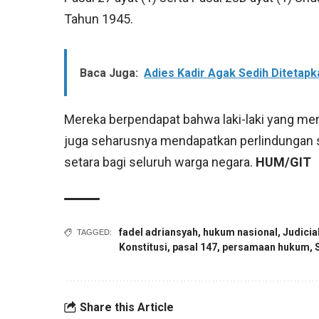
Tahun 1945.
Baca Juga:
Adies Kadir Agak Sedih Ditetap
Mereka berpendapat bahwa laki-laki yang me
juga seharusnya mendapatkan perlindungan se
setara bagi seluruh warga negara.
HUM/GIT
fadel adriansyah
,
hukum nasional
,
Judicia
TAGGED:
Konstitusi
,
pasal 147
,
persamaan hukum
,
Share this Article