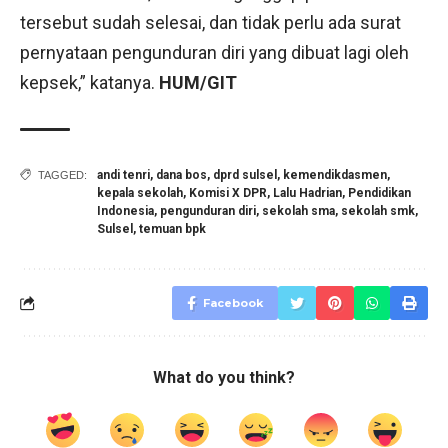
tersebut sudah selesai, dan tidak perlu ada surat
pernyataan pengunduran diri yang dibuat lagi oleh
kepsek,” katanya.
HUM/GIT
andi tenri
,
dana bos
,
dprd sulsel
,
kemendikdasmen
,
TAGGED:
kepala sekolah
,
Komisi X DPR
,
Lalu Hadrian
,
Pendidikan
Indonesia
,
pengunduran diri
,
sekolah sma
,
sekolah smk
,
Sulsel
,
temuan bpk
Facebook
What do you think?