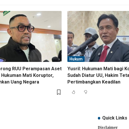
Hukum
orong RUU Perampasan Aset
Yusril: Hukuman Mati bagi K
 Hukuman Mati Koruptor,
Sudah Diatur UU, Hakim Tet
ihkan Uang Negara
Pertimbangkan Keadilan
Quick Links
Disclaimer