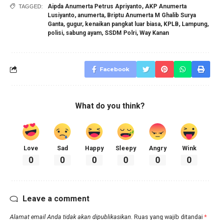
Aipda Anumerta Petrus Apriyanto
,
AKP Anumerta
TAGGED:
Lusiyanto
,
anumerta
,
Briptu Anumerta M Ghalib Surya
Ganta
,
gugur
,
kenaikan pangkat luar biasa
,
KPLB
,
Lampung
,
polisi
,
sabung ayam
,
SSDM Polri
,
Way Kanan
Facebook
What do you think?
Love
Sad
Happy
Sleepy
Angry
Wink
0
0
0
0
0
0
Leave a comment
Alamat email Anda tidak akan dipublikasikan.
Ruas yang wajib ditandai
*