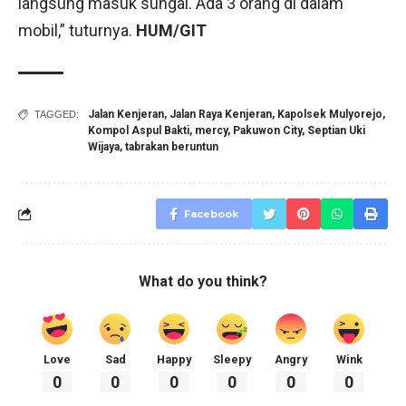
langsung masuk sungai. Ada 3 orang di dalam
mobil,” tuturnya.
HUM/GIT
Jalan Kenjeran
,
Jalan Raya Kenjeran
,
Kapolsek Mulyorejo
,
TAGGED:
Kompol Aspul Bakti
,
mercy
,
Pakuwon City
,
Septian Uki
Wijaya
,
tabrakan beruntun
Facebook
What do you think?
Love
Sad
Happy
Sleepy
Angry
Wink
0
0
0
0
0
0