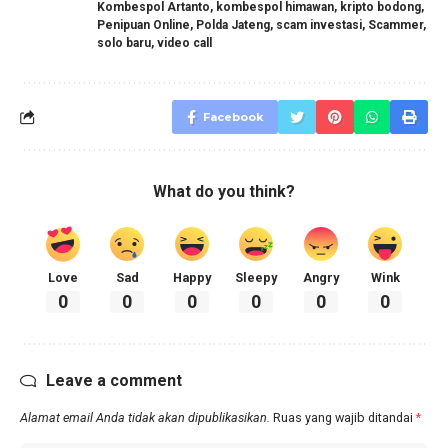
Kombespol Artanto
,
kombespol himawan
,
kripto bodong
,
Penipuan Online
,
Polda Jateng
,
scam investasi
,
Scammer
,
solo baru
,
video call
Facebook
What do you think?
Love
Sad
Happy
Sleepy
Angry
Wink
0
0
0
0
0
0
Leave a comment
Alamat email Anda tidak akan dipublikasikan.
Ruas yang wajib ditandai
*