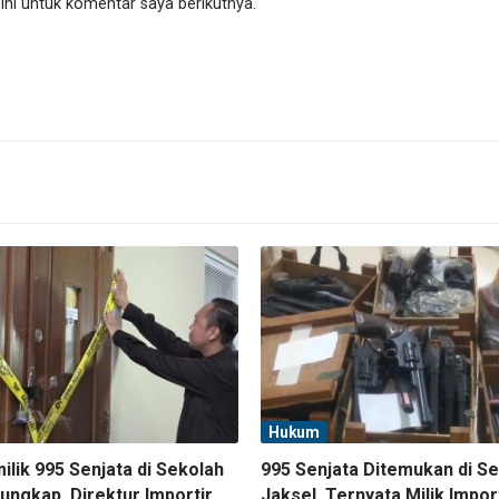
ni untuk komentar saya berikutnya.
Hukum
lik 995 Senjata di Sekolah
995 Senjata Ditemukan di S
ungkap, Direktur Importir
Jaksel, Ternyata Milik Impor