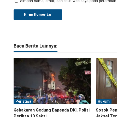
Simpan nama, email, dan situs web saya pada peramban i
Baca Berita Lainnya:
Peristiwa
Hukum
Kebakaran Gedung Bapenda DKI, Polisi
Sosok Pemi
Periksa 10 Saksi
Jaksel Ter