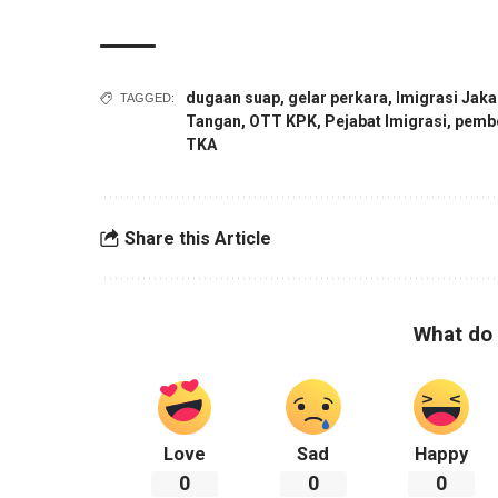
dugaan suap
,
gelar perkara
,
Imigrasi Jaka
TAGGED:
Tangan
,
OTT KPK
,
Pejabat Imigrasi
,
pembe
TKA
Share this Article
What do 
Love
Sad
Happy
0
0
0