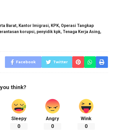
rta Barat
,
Kantor Imigrasi
,
KPK
,
Operasi Tangkap
rantasan korupsi
,
penyidik kpk
,
Tenaga Kerja Asing
,
Facebook
Twitter
you think?
Sleepy
Angry
Wink
0
0
0