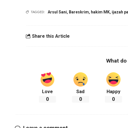
Arsul Sani
,
Bareskrim
,
hakim MK
,
ijazah p
TAGGED:
Share this Article
What do 
Love
Sad
Happy
0
0
0
Leave a comment