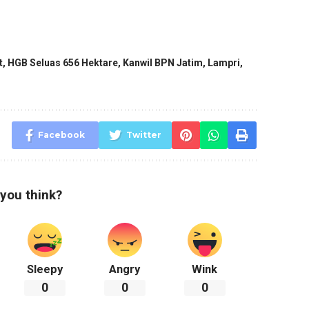
t
,
HGB Seluas 656 Hektare
,
Kanwil BPN Jatim
,
Lampri
,
Facebook
Twitter
you think?
Sleepy
Angry
Wink
0
0
0