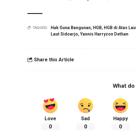
Hak Guna Bangunan
,
HGB
,
HGB di Atas Lau
TAGGED:
Laut Sidoarjo
,
Yannis Harryzon Dethan
Share this Article
What do 
Love
Sad
Happy
0
0
0