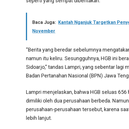
seperti yang sempat diberitakan.
Baca Juga:
Kantah Nganjuk Targetkan Peny
November
“Berita yang beredar sebelumnya mengatakan 
namun itu keliru. Sesungguhnya, HGB ini ber
Sidoarjo,” tandas Lampri, yang sebentar lag
Badan Pertanahan Nasional (BPN) Jawa Teng
Lampri menjelaskan, bahwa HGB seluas 656 hek
dimiliki oleh dua perusahaan berbeda. Namun
perusahaan-perusahaan tersebut, karena saat 
lebih lanjut.