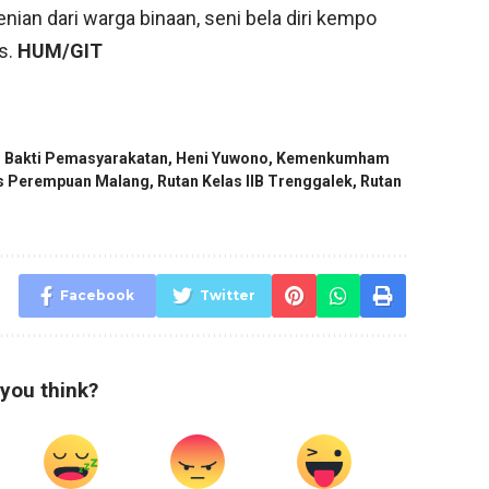
nian dari warga binaan, seni bela diri kempo
as.
HUM/GIT
i Bakti Pemasyarakatan
,
Heni Yuwono
,
Kemenkumham
s Perempuan Malang
,
Rutan Kelas IIB Trenggalek
,
Rutan
Facebook
Twitter
you think?