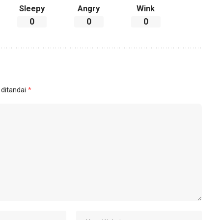
Sleepy
Angry
Wink
0
0
0
 ditandai
*