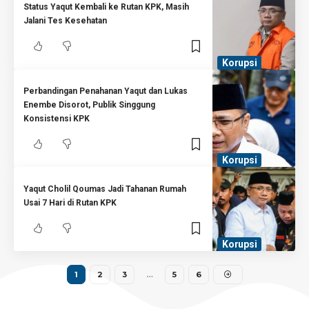
Status Yaqut Kembali ke Rutan KPK, Masih
Jalani Tes Kesehatan
Korupsi
Perbandingan Penahanan Yaqut dan Lukas
Enembe Disorot, Publik Singgung
Konsistensi KPK
Korupsi
Yaqut Cholil Qoumas Jadi Tahanan Rumah
Usai 7 Hari di Rutan KPK
Korupsi
1
2
3
…
5
6