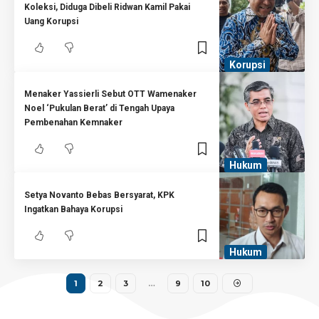
Koleksi, Diduga Dibeli Ridwan Kamil Pakai
Uang Korupsi
Korupsi
Menaker Yassierli Sebut OTT Wamenaker
Noel ‘Pukulan Berat’ di Tengah Upaya
Pembenahan Kemnaker
Hukum
Setya Novanto Bebas Bersyarat, KPK
Ingatkan Bahaya Korupsi
Hukum
1
2
3
…
9
10