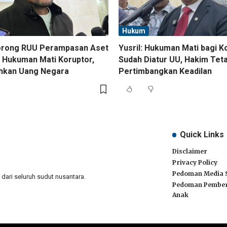
Hukum
orong RUU Perampasan Aset
Yusril: Hukuman Mati bagi K
 Hukuman Mati Koruptor,
Sudah Diatur UU, Hakim Tet
ihkan Uang Negara
Pertimbangkan Keadilan
Quick Links
Disclaimer
Privacy Policy
Pedoman Media 
ari seluruh sudut nusantara.
Pedoman Pember
Anak