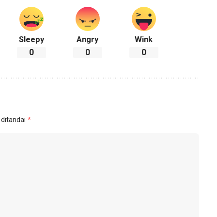
Sleepy
Angry
Wink
0
0
0
 ditandai
*