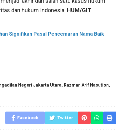
n menjadi akhir dari salah satu kasus hukum
britas dan hukum Indonesia.
HUM/GIT
bahan Signifikan Pasal Pencemaran Nama Baik
ngadilan Negeri Jakarta Utara
,
Razman Arif Nasution
,
Facebook
Twitter