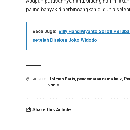
Apapun putusannya nanti, sidang hari ini aka
paling banyak diperbincangkan di dunia sele
Baca Juga:
Billy Handiwiyanto Soroti Peru
setelah Diteken Joko Widodo
Hotman Paris
,
pencemaran nama baik
,
Pe
TAGGED:
vonis
Share this Article