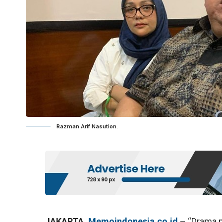
Razman Arif Nasution.
JAKARTA,
Memoindonesia.co.id
– “Drama p