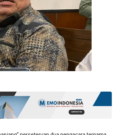
anjang” perseteruan dua pengacara ternama,