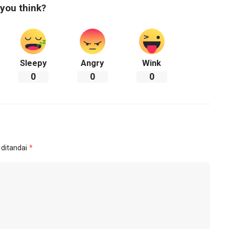
you think?
Sleepy
Angry
Wink
0
0
0
 ditandai
*