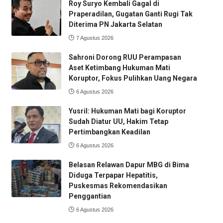
Roy Suryo Kembali Gagal di
Praperadilan, Gugatan Ganti Rugi Tak
Diterima PN Jakarta Selatan
7 Agustus 2026
Sahroni Dorong RUU Perampasan
Aset Ketimbang Hukuman Mati
Koruptor, Fokus Pulihkan Uang Negara
6 Agustus 2026
Yusril: Hukuman Mati bagi Koruptor
Sudah Diatur UU, Hakim Tetap
Pertimbangkan Keadilan
6 Agustus 2026
Belasan Relawan Dapur MBG di Bima
Diduga Terpapar Hepatitis,
Puskesmas Rekomendasikan
Penggantian
6 Agustus 2026