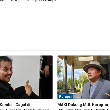
ni untuk komentar saya berikutnya.
Korupsi
Kembali Gagal di
MAKI Dukung MUI: Koruptor