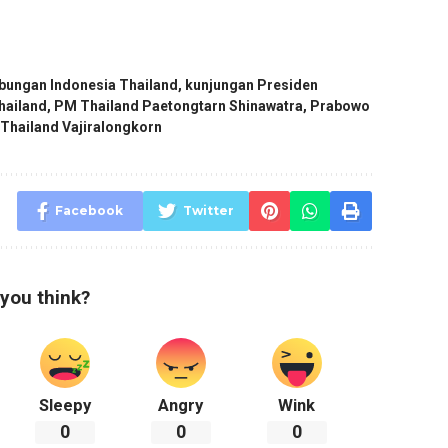
bungan Indonesia Thailand
,
kunjungan Presiden
hailand
,
PM Thailand Paetongtarn Shinawatra
,
Prabowo
 Thailand Vajiralongkorn
Facebook
Twitter
you think?
Sleepy
Angry
Wink
0
0
0