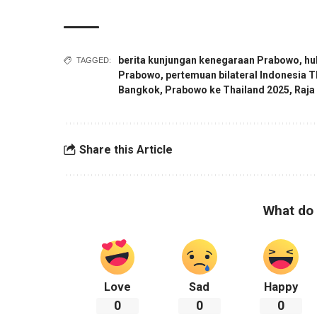
berita kunjungan kenegaraan Prabowo
,
hu
TAGGED:
Prabowo
,
pertemuan bilateral Indonesia T
Bangkok
,
Prabowo ke Thailand 2025
,
Raja
Share this Article
What do 
Love
Sad
Happy
0
0
0