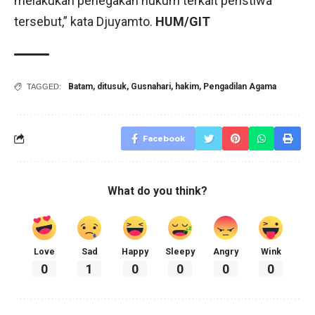
melakukan penegakan hukum terkait peristiwa
tersebut,” kata Djuyamto.
HUM/GIT
Batam
,
ditusuk
,
Gusnahari
,
hakim
,
Pengadilan Agama
TAGGED:
Facebook
What do you think?
Love
Sad
Happy
Sleepy
Angry
Wink
0
1
0
0
0
0