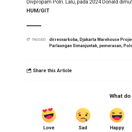
Divpropam Polri. Lalu, pada 2024 Donald dimu
HUM/GIT
dirresnarkoba
,
Djakarta Warehouse Proje
TAGGED:
Parlaungan Simanjuntak
,
pemerasan
,
Pol
Share this Article
What do 
Love
Sad
Happy