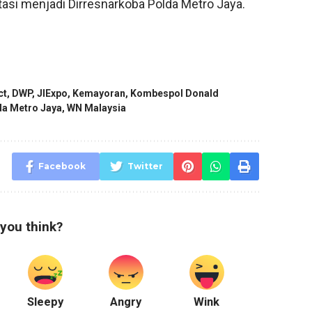
tasi menjadi Dirresnarkoba Polda Metro Jaya.
ct
,
DWP
,
JIExpo
,
Kemayoran
,
Kombespol Donald
da Metro Jaya
,
WN Malaysia
Facebook
Twitter
you think?
Sleepy
Angry
Wink