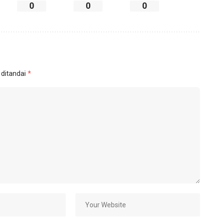
0
0
0
 ditandai
*