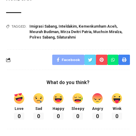
Imigrasi Sabang
,
Inteldakim
,
Kemenkumham Aceh
,
TAGGED:
Meurah Budiman
,
Mirza Dwitri Patria
,
Muchsin Miralza
,
Polres Sabang
,
Silaturahmi
Facebook
What do you think?
Love
Sad
Happy
Sleepy
Angry
Wink
0
0
0
0
0
0