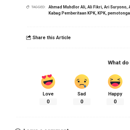
Ahmad Muhdlor Ali
,
Ali Fikri
,
Ari Suryono
,
TAGGED:
Kabag Pemberitaan KPK
,
KPK
,
pemotongan
Share this Article
What do 
Love
Sad
Happy
0
0
0