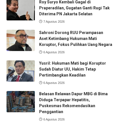
Roy Suryo Kembali Gagal di
Praperadilan, Gugatan Ganti Rugi Tak
Diterima PN Jakarta Selatan
7 Agustus 2026
Sahroni Dorong RUU Perampasan
Aset Ketimbang Hukuman Mati
Koruptor, Fokus Pulihkan Uang Negara
6 Agustus 2026
Yusril: Hukuman Mati bagi Koruptor
Sudah Diatur UU, Hakim Tetap
Pertimbangkan Keadilan
6 Agustus 2026
Belasan Relawan Dapur MBG di Bima
Diduga Terpapar Hepatitis,
Puskesmas Rekomendasikan
Penggantian
6 Agustus 2026