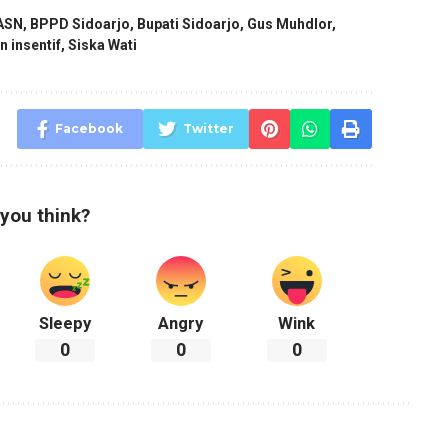
ASN
,
BPPD Sidoarjo
,
Bupati Sidoarjo
,
Gus Muhdlor
,
 insentif
,
Siska Wati
Facebook
Twitter
you think?
Sleepy
Angry
Wink
0
0
0