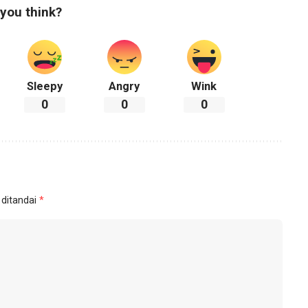
you think?
Sleepy
Angry
Wink
0
0
0
 ditandai
*