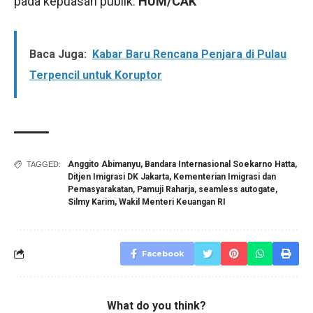
pada kepuasan publik.
HUM/CAK
Baca Juga:
Kabar Baru Rencana Penjara di Pulau
Terpencil untuk Koruptor
Anggito Abimanyu
,
Bandara Internasional Soekarno Hatta
,
TAGGED:
Ditjen Imigrasi DK Jakarta
,
Kementerian Imigrasi dan
Pemasyarakatan
,
Pamuji Raharja
,
seamless autogate
,
Silmy Karim
,
Wakil Menteri Keuangan RI
Facebook
What do you think?