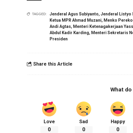
Jenderal Agus Subiyanto
,
Jenderal Listyo
TAGGED:
Ketua MPR Ahmad Muzani
,
Menko Perekon
Andi Agtas
,
Menteri Ketenagakerjaan Yassi
Abdul Kadir Karding
,
Menteri Sekretaris 
Presiden
Share this Article
What do 
Love
Sad
Happy
0
0
0