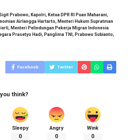
 Sigit Prabowo
,
Kapolri
,
Ketua DPR RI Puan Maharani
,
omian Airlangga Hartarto
,
Menteri Hukum Supratman
erli
,
Menteri Pelindungan Pekerja Migran Indonesia
Negara Prasetyo Hadi
,
Panglima TNI
,
Prabowo Subianto
,
Facebook
Twitter
you think?
Sleepy
Angry
Wink
0
0
0