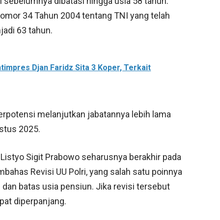
I sebelumnya dibatasi hingga usia 58 tahun.
mor 34 Tahun 2004 tentang TNI yang telah
jadi 63 tahun.
mpres Djan Faridz Sita 3 Koper, Terkait
rpotensi melanjutkan jabatannya lebih lama
ustus 2025.
 Listyo Sigit Prabowo seharusnya berakhir pada
bahas Revisi UU Polri, yang salah satu poinnya
an batas usia pensiun. Jika revisi tersebut
apat diperpanjang.