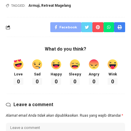
Armuji
,
Retreat Magelang
TAGGED:
Facebook
What do you think?
Love
Sad
Happy
Sleepy
Angry
Wink
0
0
0
0
0
0
Leave a comment
Alamat email Anda tidak akan dipublikasikan.
Ruas yang wajib ditandai
*