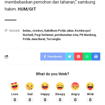
membebaskan pemohon dari tahanan,” sambung
hakim.
HUM/GIT
bebas
,
cirebon
,
Kabidkum Polda Jabar
,
Kombespol
TAGGED:
Nurhadi
,
Pegi Setiawan
,
pembunuhan vina
,
PN Bandung
,
Polda Jawa Barat
,
Tersangka
Facebook
What do you think?
Love
Sad
Happy
Sleepy
Angry
Wink
0
0
0
0
0
0