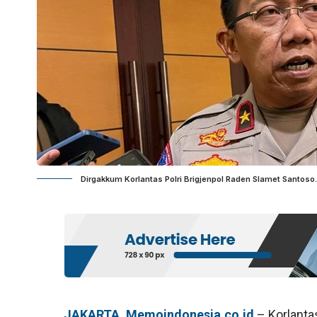
Dirgakkum Korlantas Polri Brigjenpol Raden Slamet Santoso.
JAKARTA, Memoindonesia.co.id
– Korlanta