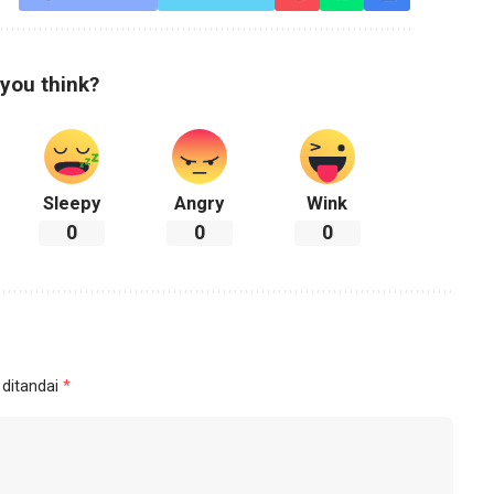
you think?
Sleepy
Angry
Wink
0
0
0
 ditandai
*