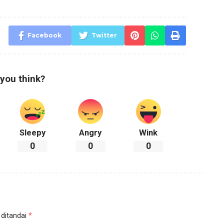
Facebook
Twitter
you think?
Sleepy
Angry
Wink
0
0
0
 ditandai
*