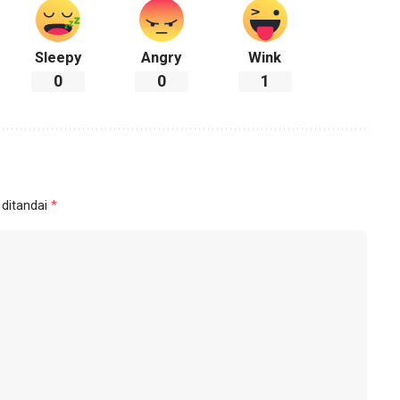
Sleepy
Angry
Wink
0
0
1
 ditandai
*