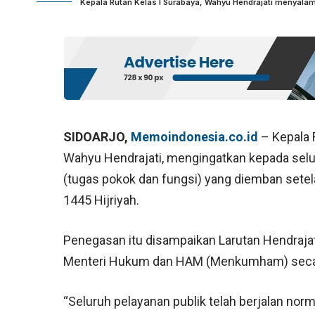
Kepala Rutan Kelas I Surabaya, Wahyu Hendrajati menyalami 
SIDOARJO,
Memoindonesia.co.id
– Kepala 
Wahyu Hendrajati, mengingatkan kepada selu
(tugas pokok dan fungsi) yang diemban setelah
1445 Hijriyah.
Penegasan itu disampaikan Larutan Hendrajati
Menteri Hukum dan HAM (Menkumham) secara v
“Seluruh pelayanan publik telah berjalan nor