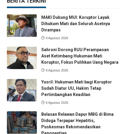
BERITA TERKINI
MAKI Dukung MUI: Koruptor Layak
Dihukum Mati dan Seluruh Asetnya
Dirampas
6 Agustus 2026
Sahroni Dorong RUU Perampasan
Aset Ketimbang Hukuman Mati
Koruptor, Fokus Pulihkan Uang Negara
6 Agustus 2026
Yusril: Hukuman Mati bagi Koruptor
Sudah Diatur UU, Hakim Tetap
Pertimbangkan Keadilan
6 Agustus 2026
Belasan Relawan Dapur MBG di Bima
Diduga Terpapar Hepatitis,
Puskesmas Rekomendasikan
Penggantian