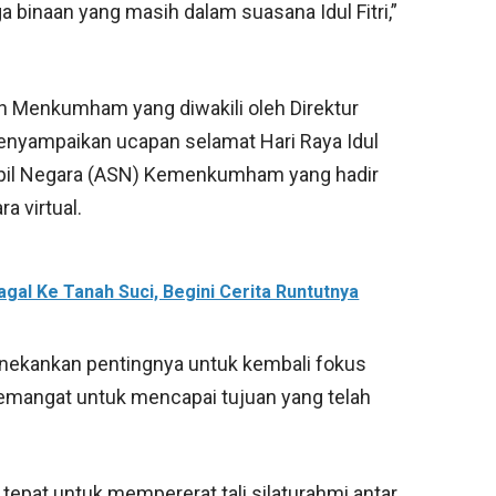
a binaan yang masih dalam suasana Idul Fitri,”
oleh Menkumham yang diwakili oleh Direktur
menyampaikan ucapan selamat Hari Raya Idul
 Sipil Negara (ASN) Kemenkumham yang hadir
a virtual.
agal Ke Tanah Suci, Begini Cerita Runtutnya
nekankan pentingnya untuk kembali fokus
emangat untuk mencapai tujuan yang telah
 tepat untuk mempererat tali silaturahmi antar