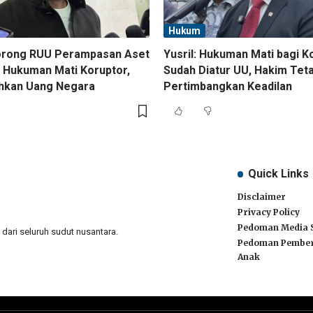
Hukum
orong RUU Perampasan Aset
Yusril: Hukuman Mati bagi K
 Hukuman Mati Koruptor,
Sudah Diatur UU, Hakim Tet
ihkan Uang Negara
Pertimbangkan Keadilan
Quick Links
Disclaimer
Privacy Policy
Pedoman Media 
ari seluruh sudut nusantara.
Pedoman Pember
Anak