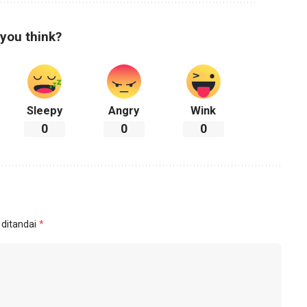
you think?
Sleepy
Angry
Wink
0
0
0
 ditandai
*