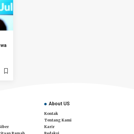
swa
About US
Kontak
Tentang Kami
Siber
Karir
itaan Ramah
Redaksi