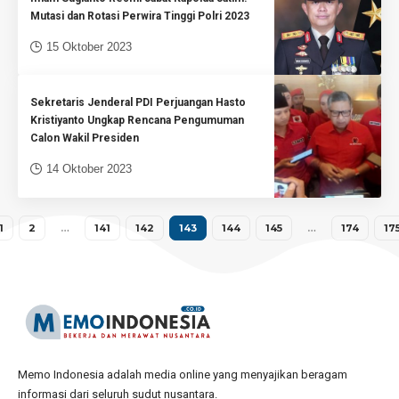
Mutasi dan Rotasi Perwira Tinggi Polri 2023
15 Oktober 2023
Sekretaris Jenderal PDI Perjuangan Hasto
Kristiyanto Ungkap Rencana Pengumuman
Calon Wakil Presiden
14 Oktober 2023
1
2
…
141
142
143
144
145
…
174
17
Memo Indonesia adalah media online yang menyajikan beragam
informasi dari seluruh sudut nusantara.