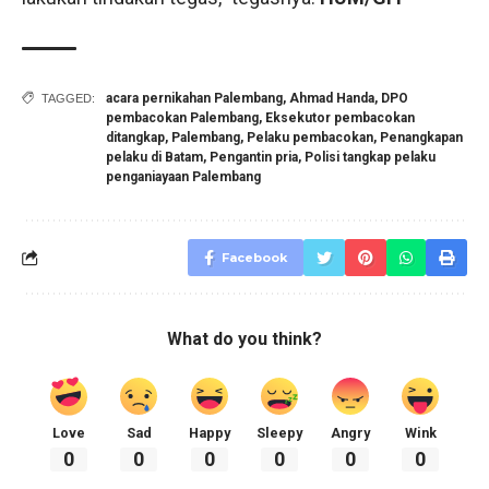
acara pernikahan Palembang
,
Ahmad Handa
,
DPO
TAGGED:
pembacokan Palembang
,
Eksekutor pembacokan
ditangkap
,
Palembang
,
Pelaku pembacokan
,
Penangkapan
pelaku di Batam
,
Pengantin pria
,
Polisi tangkap pelaku
penganiayaan Palembang
Facebook
What do you think?
Love
Sad
Happy
Sleepy
Angry
Wink
0
0
0
0
0
0